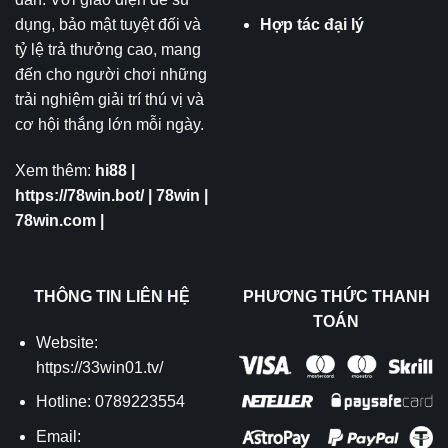
Hợp tác đại lý
dụng, bảo mật tuyệt đối và
tỷ lệ trả thưởng cao, mang
đến cho người chơi những
trải nghiệm giải trí thú vị và
cơ hội thắng lớn mỗi ngày.
Xem thêm:
hi88
|
https://78win.bot/
|
78win
|
78win.com
|
THÔNG TIN LIÊN HỆ
PHƯƠNG THỨC THANH
TOÁN
Website:
https://33win01.tv/
Hotline: 0789223554
Email: