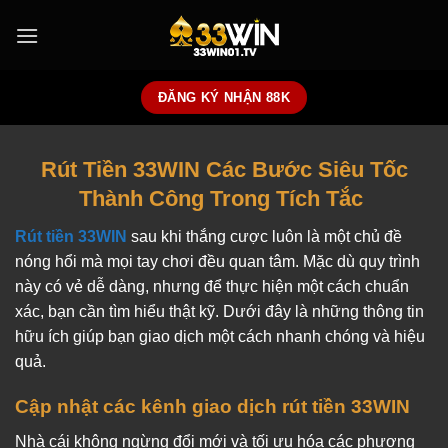
Skip
to
content
ĐĂNG KÝ NHẬN 88K
Rút Tiền 33WIN Các Bước Siêu Tốc
Thành Công Trong Tích Tắc
Rút tiền 33WIN
sau khi thắng cược luôn là một chủ đề
nóng hổi mà mọi tay chơi đều quan tâm. Mặc dù quy trình
này có vẻ dễ dàng, nhưng để thực hiện một cách chuẩn
xác, bạn cần tìm hiểu thật kỹ. Dưới đây là những thông tin
hữu ích giúp bạn giao dịch một cách nhanh chóng và hiệu
quả.
Cập nhật các kênh giao dịch rút tiền 33WIN
Nhà cái không ngừng đổi mới và tối ưu hóa các phương