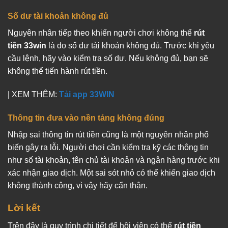
Số dư tài khoản không đủ
Nguyên nhân tiếp theo khiến người chơi không thể
rút
tiền 33win
là do số dư tài khoản không đủ. Trước khi yêu
cầu lệnh, hãy vào kiểm tra số dư. Nếu không đủ, bạn sẽ
không thể tiến hành rút tiền.
| XEM THÊM:
Tải app 33WIN
Thông tin đưa vào nền tảng không đúng
Nhập sai thông tin rút tiền cũng là một nguyên nhân phổ
biến gây ra lỗi. Người chơi cần kiểm tra kỹ các thông tin
như số tài khoản, tên chủ tài khoản và ngân hàng trước khi
xác nhận giao dịch. Một sai sót nhỏ có thể khiến giao dịch
không thành công, vì vậy hãy cẩn thận.
Lời kết
Trên đây là quy trình chi tiết để hội viên có thể
rút tiền