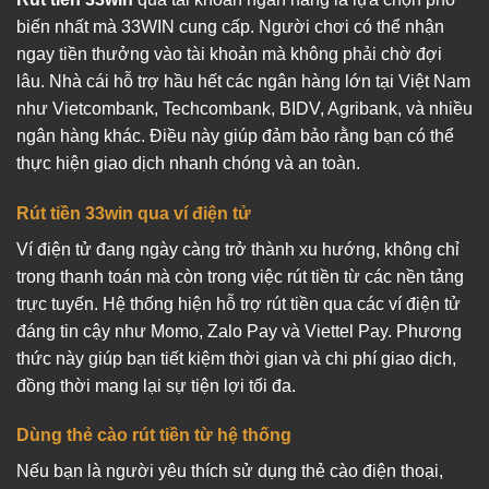
biến nhất mà 33WIN cung cấp. Người chơi có thể nhận
ngay tiền thưởng vào tài khoản mà không phải chờ đợi
lâu. Nhà cái hỗ trợ hầu hết các ngân hàng lớn tại Việt Nam
như Vietcombank, Techcombank, BIDV, Agribank, và nhiều
ngân hàng khác. Điều này giúp đảm bảo rằng bạn có thể
thực hiện giao dịch nhanh chóng và an toàn.
Rút tiền 33win qua ví điện tử
Ví điện tử đang ngày càng trở thành xu hướng, không chỉ
trong thanh toán mà còn trong việc rút tiền từ các nền tảng
trực tuyến. Hệ thống hiện hỗ trợ rút tiền qua các ví điện tử
đáng tin cậy như Momo, Zalo Pay và Viettel Pay. Phương
thức này giúp bạn tiết kiệm thời gian và chi phí giao dịch,
đồng thời mang lại sự tiện lợi tối đa.
Dùng thẻ cào rút tiền từ hệ thống
Nếu bạn là người yêu thích sử dụng thẻ cào điện thoại,