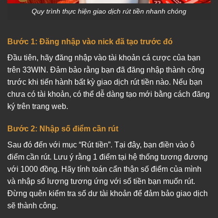
Quy trình thực hiện giao dịch rút tiền nhanh chóng
Bước 1: Đăng nhập vào nick đã tạo trước đó
Đầu tiên, hãy đăng nhập vào tài khoản cá cược của bạn
trên 33WIN. Đảm bảo rằng bạn đã đăng nhập thành công
trước khi tiến hành bất kỳ giao dịch rút tiền nào. Nếu bạn
chưa có tài khoản, có thể dễ dàng tạo mới bằng cách đăng
ký trên trang web.
Bước 2: Nhập số điểm cần rút
Sau đó đến với mục “Rút tiền”. Tại đây, bạn điền vào ô
điểm cần rút. Lưu ý rằng 1 điểm tại hệ thống tương đương
với 1000 đồng. Hãy tính toán cẩn thận số điểm của mình
và nhập số lượng tương ứng với số tiền bạn muốn rút.
Đừng quên kiểm tra số dư tài khoản để đảm bảo giao dịch
sẽ thành công.